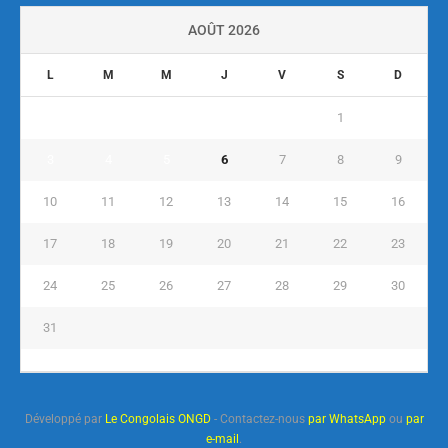
AOÛT 2026
L
M
M
J
V
S
D
1
2
3
4
5
6
7
8
9
10
11
12
13
14
15
16
17
18
19
20
21
22
23
24
25
26
27
28
29
30
31
« Juil
Développé par
Le Congolais ONGD
- Contactez-nous
par WhatsApp
ou
par
e-mail
.