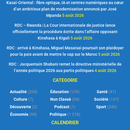
Kasaï-Oriental : fibre optique, IA et centres numériques au cœur
d’un ambitieux plan de modernisation annoncé par José
Mpanda
5 août 2026
RDC – Rwanda | La Cour internationale de justice lance
officiellement la procédure écrite dans l’affaire opposant
Kinshasa à Kigali
5 août 2026
RDC : arrivé à Kinshasa, Miguel Masaisai poursuit son plaidoyer
pour la paix avant de mettre le cap sur le Maroc
5 août 2026
RDC : Jacquemain Shabani remet la directive ministérielle de
l’année politique 2026 aux partis politiques
4 août 2026
CATEGORIE
Actualité
(204)
Éducation
(129)
Santé
(41)
Culture
(7)
Non Classé
(54)
Société
(167)
Découverte
(2)
Podcast
(1)
Sport
(240)
Économie
(99)
Politique
(1 378)
CALENDRIER