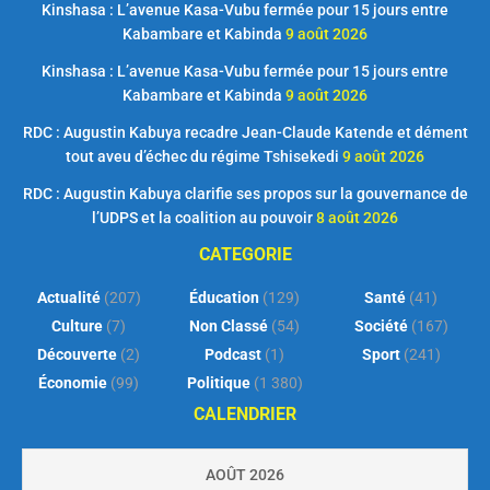
Kinshasa : L’avenue Kasa-Vubu fermée pour 15 jours entre
Kabambare et Kabinda
9 août 2026
Kinshasa : L’avenue Kasa-Vubu fermée pour 15 jours entre
Kabambare et Kabinda
9 août 2026
RDC : Augustin Kabuya recadre Jean-Claude Katende et dément
tout aveu d’échec du régime Tshisekedi
9 août 2026
RDC : Augustin Kabuya clarifie ses propos sur la gouvernance de
l’UDPS et la coalition au pouvoir
8 août 2026
CATEGORIE
Actualité
(207)
Éducation
(129)
Santé
(41)
Culture
(7)
Non Classé
(54)
Société
(167)
Découverte
(2)
Podcast
(1)
Sport
(241)
Économie
(99)
Politique
(1 380)
CALENDRIER
AOÛT 2026