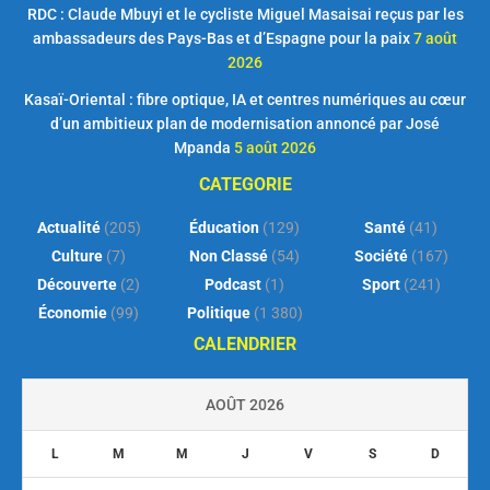
RDC : Claude Mbuyi et le cycliste Miguel Masaisai reçus par les
ambassadeurs des Pays-Bas et d’Espagne pour la paix
7 août
2026
Kasaï-Oriental : fibre optique, IA et centres numériques au cœur
d’un ambitieux plan de modernisation annoncé par José
Mpanda
5 août 2026
CATEGORIE
Actualité
(205)
Éducation
(129)
Santé
(41)
Culture
(7)
Non Classé
(54)
Société
(167)
Découverte
(2)
Podcast
(1)
Sport
(241)
Économie
(99)
Politique
(1 380)
CALENDRIER
AOÛT 2026
L
M
M
J
V
S
D