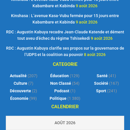
Kabambare et Kabinda
9 août 2026
Kinshasa : L’avenue Kasa-Vubu fermée pour 15 jours entre
Kabambare et Kabinda
9 août 2026
RDC : Augustin Kabuya recadre Jean-Claude Katende et dément
tout aveu d’échec du régime Tshisekedi
9 août 2026
RDC : Augustin Kabuya clarifie ses propos sur la gouvernance de
l’UDPS et la coalition au pouvoir
8 août 2026
CATEGORIE
Actualité
(207)
Éducation
(129)
Santé
(41)
Culture
(7)
Non Classé
(54)
Société
(167)
Découverte
(2)
Podcast
(1)
Sport
(241)
Économie
(99)
Politique
(1 380)
CALENDRIER
AOÛT 2026