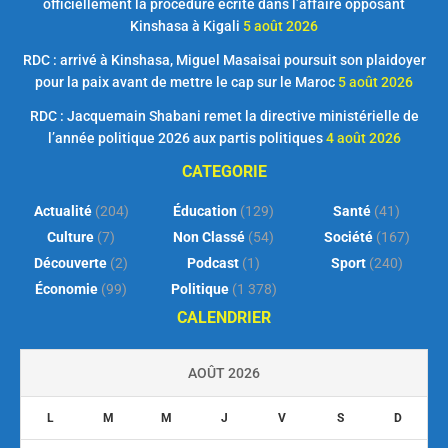
officiellement la procédure écrite dans l’affaire opposant
Kinshasa à Kigali
5 août 2026
RDC : arrivé à Kinshasa, Miguel Masaisai poursuit son plaidoyer
pour la paix avant de mettre le cap sur le Maroc
5 août 2026
RDC : Jacquemain Shabani remet la directive ministérielle de
l’année politique 2026 aux partis politiques
4 août 2026
CATEGORIE
Actualité
(204)
Éducation
(129)
Santé
(41)
Culture
(7)
Non Classé
(54)
Société
(167)
Découverte
(2)
Podcast
(1)
Sport
(240)
Économie
(99)
Politique
(1 378)
CALENDRIER
AOÛT 2026
L
M
M
J
V
S
D