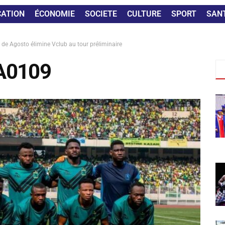
CATION
ÉCONOMIE
SOCIETE
CULTURE
SPORT
SAN
de Agosto élimine Vclub au tour préliminaire
A0109