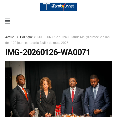
Accueil
Politique
RDC – CNJ : le bureau Claude Mbuyi dresse le bilan
des 100 jours et trace la feuille de route 2026
IMG-20260126-WA0071