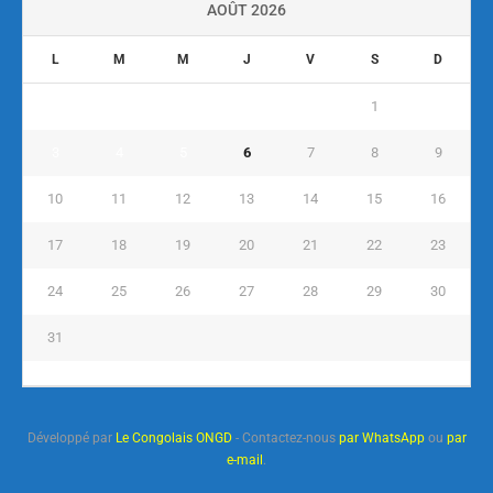
AOÛT 2026
L
M
M
J
V
S
D
1
2
3
4
5
6
7
8
9
10
11
12
13
14
15
16
17
18
19
20
21
22
23
24
25
26
27
28
29
30
31
« Juil
Développé par
Le Congolais ONGD
- Contactez-nous
par WhatsApp
ou
par
e-mail
.