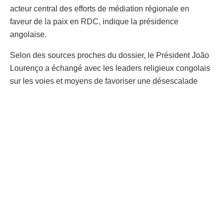
acteur central des efforts de médiation régionale en
faveur de la paix en RDC, indique la présidence
angolaise.
Selon des sources proches du dossier, le Président João
Lourenço a échangé avec les leaders religieux congolais
sur les voies et moyens de favoriser une désescalade
durable, tout en créant les conditions d’un dialogue
inclusif susceptible de renforcer la cohésion nationale en
RDC.
Cette initiative intervient quelques jours seulement après
la double visite du Président congolais Félix Antoine
Tshisekedi Tshilombo à Luanda, en l’espace d’une même
semaine. Ces déplacements successifs témoignent de
l’intensification des consultations de haut niveau entre
Kinshasa et Luanda, dans un contexte régional marqué
par des enjeux sécuritaires complexes et des pressions