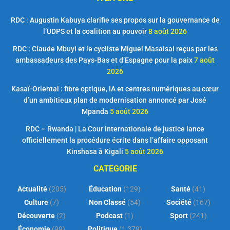
RDC : Augustin Kabuya clarifie ses propos sur la gouvernance de
l’UDPS et la coalition au pouvoir
8 août 2026
RDC : Claude Mbuyi et le cycliste Miguel Masaisai reçus par les
ambassadeurs des Pays-Bas et d’Espagne pour la paix
7 août
2026
Kasaï-Oriental : fibre optique, IA et centres numériques au cœur
d’un ambitieux plan de modernisation annoncé par José
Mpanda
5 août 2026
RDC – Rwanda | La Cour internationale de justice lance
officiellement la procédure écrite dans l’affaire opposant
Kinshasa à Kigali
5 août 2026
CATEGORIE
Actualité
(205)
Éducation
(129)
Santé
(41)
Culture
(7)
Non Classé
(54)
Société
(167)
Découverte
(2)
Podcast
(1)
Sport
(241)
Économie
(99)
Politique
(1 379)