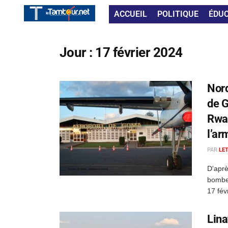
ACCUEIL
POLITIQUE
ÉDU
Jour :
17 février 2024
Nord
de G
Rwan
l’ar
PAR
LE
D'aprè
bombes
17 fév
Lina