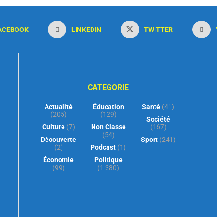
ACEBOOK
LINKEDIN
TWITTER
CATEGORIE
Actualité
Éducation
Santé
(41)
(205)
(129)
Société
Culture
(7)
Non Classé
(167)
(54)
Découverte
Sport
(241)
(2)
Podcast
(1)
Économie
Politique
(99)
(1 380)