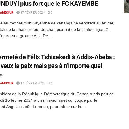
NDUYI plus fort que le FC KAYEMBE
TAMBOUR
17 FÉVRIER 2024
0
 au football club Kayembe de kananga ce vendredi 16 février,
ch de la phase retour du championnat de la linafoot ligue 2,
entre-sud groupe A, le Dc ...
ermeté de Félix Tshisekedi à Addis-Abeba :
 veux la paix mais pas à n’importe quel
 »
TAMBOUR
17 FÉVRIER 2024
0
sident de la République Démocratique du Congo a pris part ce
di 16 février 2024 à un mini-sommet convoqué par le
ent Angolais João Lorenzo, pour tabler sur la ...