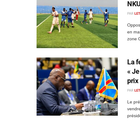
NKU
PAR
LE
Opposé
en mat
zone C
La f
« Je
prix
PAR
LE
Le pré
vendre
présid