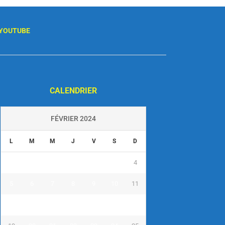
YOUTUBE
CALENDRIER
FÉVRIER 2024
L
M
M
J
V
S
D
1
2
3
4
5
6
7
8
9
10
11
12
13
14
15
16
17
18