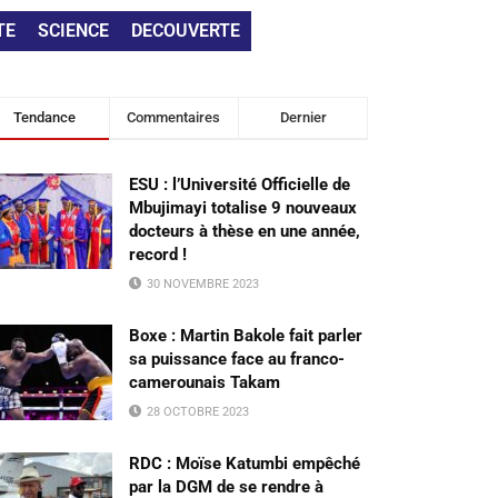
TE
SCIENCE
DECOUVERTE
Tendance
Commentaires
Dernier
ESU : l’Université Officielle de
Mbujimayi totalise 9 nouveaux
docteurs à thèse en une année,
record !
30 NOVEMBRE 2023
Boxe : Martin Bakole fait parler
sa puissance face au franco-
camerounais Takam
28 OCTOBRE 2023
RDC : Moïse Katumbi empêché
par la DGM de se rendre à