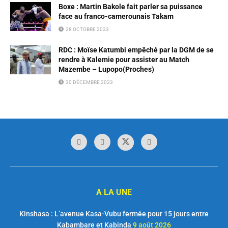
Boxe : Martin Bakole fait parler sa puissance
face au franco-camerounais Takam
28 OCTOBRE 2023
RDC : Moïse Katumbi empêché par la DGM de se
rendre à Kalemie pour assister au Match
Mazembe – Lupopo(Proches)
30 DÉCEMBRE 2023
A LA UNE
Kinshasa : L’avenue Kasa-Vubu fermée pour 15 jours entre
Kabambare et Kabinda
9 août 2026