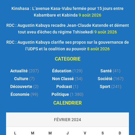
Kinshasa : L’avenue Kasa-Vubu fermée pour 15 jours entre
Kabambare et Kabinda
9 août 2026
RDC : Augustin Kabuya recadre Jean-Claude Katende et dément
tout aveu d’échec du régime Tshisekedi
9 août 2026
RDC : Augustin Kabuya clarifie ses propos sur la gouvernance de
l’UDPS et la coalition au pouvoir
8 août 2026
CATEGORIE
Actualité
(207)
Éducation
(129)
Santé
(41)
Culture
(7)
Non Classé
(54)
Société
(167)
Découverte
(2)
Podcast
(1)
Sport
(241)
Économie
(99)
Politique
(1 380)
CALENDRIER
FÉVRIER 2024
L
M
M
J
V
S
D