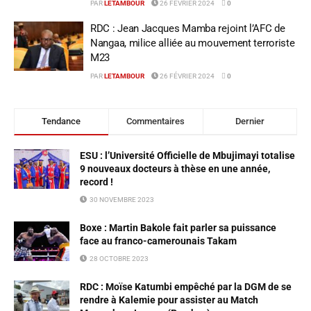
PAR
LETAMBOUR
26 FÉVRIER 2024
0
RDC : Jean Jacques Mamba rejoint l’AFC de
Nangaa, milice alliée au mouvement terroriste
M23
PAR
LETAMBOUR
26 FÉVRIER 2024
0
Tendance
Commentaires
Dernier
ESU : l’Université Officielle de Mbujimayi totalise
9 nouveaux docteurs à thèse en une année,
record !
30 NOVEMBRE 2023
Boxe : Martin Bakole fait parler sa puissance
face au franco-camerounais Takam
28 OCTOBRE 2023
RDC : Moïse Katumbi empêché par la DGM de se
rendre à Kalemie pour assister au Match