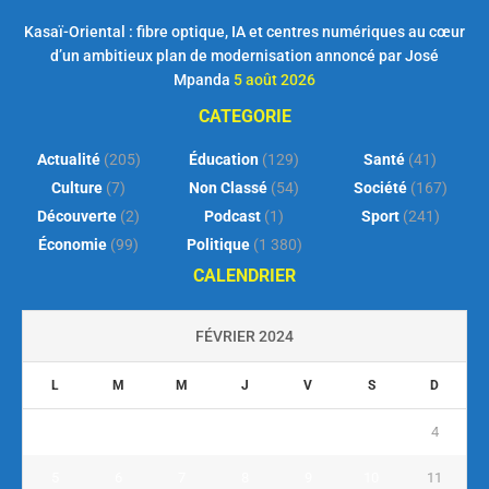
Kasaï-Oriental : fibre optique, IA et centres numériques au cœur
d’un ambitieux plan de modernisation annoncé par José
Mpanda
5 août 2026
CATEGORIE
Actualité
(205)
Éducation
(129)
Santé
(41)
Culture
(7)
Non Classé
(54)
Société
(167)
Découverte
(2)
Podcast
(1)
Sport
(241)
Économie
(99)
Politique
(1 380)
CALENDRIER
FÉVRIER 2024
L
M
M
J
V
S
D
1
2
3
4
5
6
7
8
9
10
11