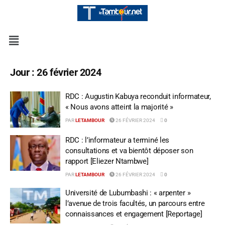
Jour :
26 février 2024
RDC : Augustin Kabuya reconduit informateur,
« Nous avons atteint la majorité »
PAR
LETAMBOUR
26 FÉVRIER 2024
0
RDC : l’informateur a terminé les
consultations et va bientôt déposer son
rapport [Eliezer Ntambwe]
PAR
LETAMBOUR
26 FÉVRIER 2024
0
Université de Lubumbashi : « arpenter »
l’avenue de trois facultés, un parcours entre
connaissances et engagement [Reportage]