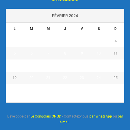
FÉVRIER 2024
L
M
M
J
V
S
D
1
2
3
4
5
6
7
8
9
10
11
12
13
14
15
16
17
18
19
20
21
22
23
24
25
26
27
28
29
« Jan
Mar »
Développé par
Le Congolais ONGD
- Contactez-nous
par WhatsApp
ou
par
e-mail
.