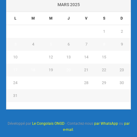
MARS 2025
L
M
M
J
V
S
D
1
2
3
4
5
6
7
8
9
10
11
12
13
14
15
16
17
18
19
20
21
22
23
24
25
26
27
28
29
30
31
« Fév
Avr »
Développé par
Le Congolais ONGD
- Contactez-nous
par WhatsApp
ou
par
e-mail
.