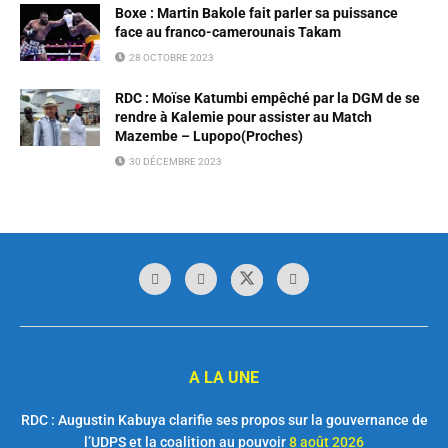
Boxe : Martin Bakole fait parler sa puissance
face au franco-camerounais Takam
28 OCTOBRE 2023
RDC : Moïse Katumbi empêché par la DGM de se
rendre à Kalemie pour assister au Match
Mazembe – Lupopo(Proches)
30 DÉCEMBRE 2023
A LA UNE
RDC : Augustin Kabuya clarifie ses propos sur la gouvernance de
l’UDPS et la coalition au pouvoir
8 août 2026