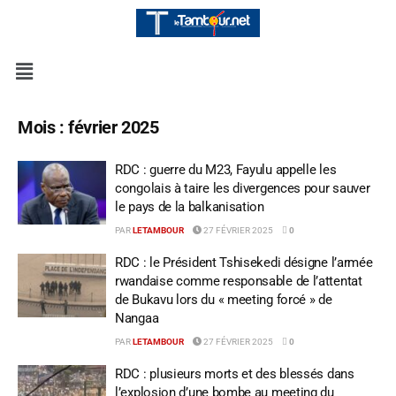
Mois :
février 2025
RDC : guerre du M23, Fayulu appelle les
congolais à taire les divergences pour sauver
le pays de la balkanisation
PAR
LETAMBOUR
27 FÉVRIER 2025
0
RDC : le Président Tshisekedi désigne l’armée
rwandaise comme responsable de l’attentat
de Bukavu lors du « meeting forcé » de
Nangaa
PAR
LETAMBOUR
27 FÉVRIER 2025
0
RDC : plusieurs morts et des blessés dans
l’explosion d’une bombe au meeting du