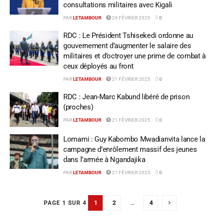
consultations militaires avec Kigali
PAR
LETAMBOUR
24 FÉVRIER 2025
0
RDC : Le Président Tshisekedi ordonne au
gouvernement d’augmenter le salaire des
militaires et d’octroyer une prime de combat à
ceux déployés au front
PAR
LETAMBOUR
21 FÉVRIER 2025
0
RDC : Jean-Marc Kabund libéré de prison
(proches)
PAR
LETAMBOUR
21 FÉVRIER 2025
0
Lomami : Guy Kabombo Mwadianvita lance la
campagne d’enrôlement massif des jeunes
dans l’armée à Ngandajika
PAR
LETAMBOUR
21 FÉVRIER 2025
0
1
2
…
4
PAGE 1 SUR 4