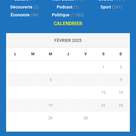
Découverte
(2)
Podcast
(1)
Sport
(241)
Économie
(99)
Politique
(1 380)
CALENDRIER
FÉVRIER 2025
L
M
M
J
V
S
D
1
2
3
4
5
6
7
8
9
10
11
12
13
14
15
16
17
18
19
20
21
22
23
24
25
26
27
28
« Jan
Mar »