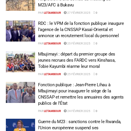
M23/AFC à Bukavu
PAR
LETAMBOUR
27 FÉVRIER 2025
0
RDC : le VPM de la fonction publique inaugure
l’agence de la CNSSAP Kasaï-Oriental et
annonce un recrutement local du personnel
PAR
LETAMBOUR
25 FÉVRIER 2025
0
Mbujimayi : départ du premier groupe des
jeunes recrues des FARDC vers Kinshasa,
Tobie Kayumbi réarme leur moral
PAR
LETAMBOUR
25 FÉVRIER 2025
0
Fonction publique : Jean-Pierre Lihau à
Mbujimayi pour inaugurer le siège de la
CNSSAP et remettre les annuaires des agents
publics de l’État
PAR
LETAMBOUR
24 FÉVRIER 2025
0
Guerre du M23 : sanctions contre le Rwanda,
l’Union européenne suspend ses