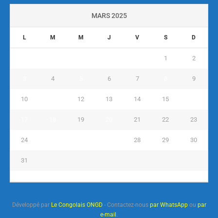
MARS 2025
L
M
M
J
V
S
D
1
2
3
4
5
6
7
8
9
10
11
12
13
14
15
16
17
18
19
20
21
22
23
24
25
26
27
28
29
30
31
« Fév
Avr »
Développé par
Le Congolais ONGD
- Contactez-nous
par WhatsApp
ou
par
e-mail
.