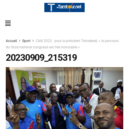
Accueil
Sport
CAN 2023 : pour le président Tshisekedi, « le parcours
du Onze national congolais est très honorable »
20230909_215319