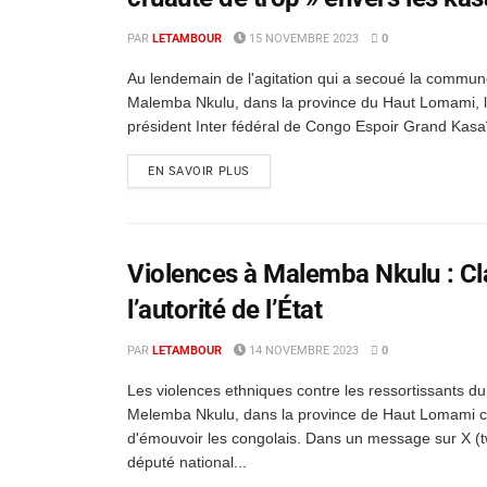
PAR
LETAMBOUR
15 NOVEMBRE 2023
0
Au lendemain de l'agitation qui a secoué la commun
Malemba Nkulu, dans la province du Haut Lomami, 
président Inter fédéral de Congo Espoir Grand Kasaï 
EN SAVOIR PLUS
Violences à Malemba Nkulu : Cla
l’autorité de l’État
PAR
LETAMBOUR
14 NOVEMBRE 2023
0
Les violences ethniques contre les ressortissants d
Melemba Nkulu, dans la province de Haut Lomami c
d'émouvoir les congolais. Dans un message sur X (twi
député national...