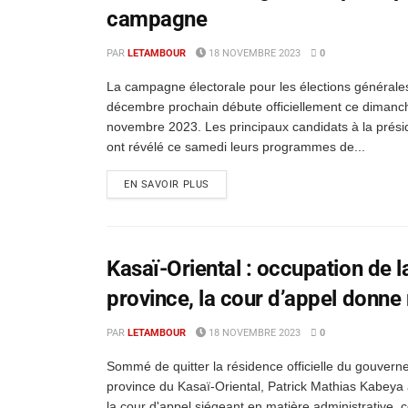
campagne
PAR
LETAMBOUR
18 NOVEMBRE 2023
0
La campagne électorale pour les élections générale
décembre prochain débute officiellement ce dimanc
novembre 2023. Les principaux candidats à la présid
ont révélé ce samedi leurs programmes de...
EN SAVOIR PLUS
Kasaï-Oriental : occupation de l
province, la cour d’appel donne
PAR
LETAMBOUR
18 NOVEMBRE 2023
0
Sommé de quitter la résidence officielle du gouvern
province du Kasaï-Oriental, Patrick Mathias Kabeya a
la cour d'appel siégeant en matière administrative, c