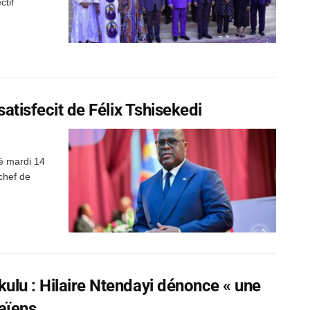
ctif
satisfecit de Félix Tshisekedi
cé mardi 14
chef de
ulu : Hilaire Ntendayi dénonce « une
saïens