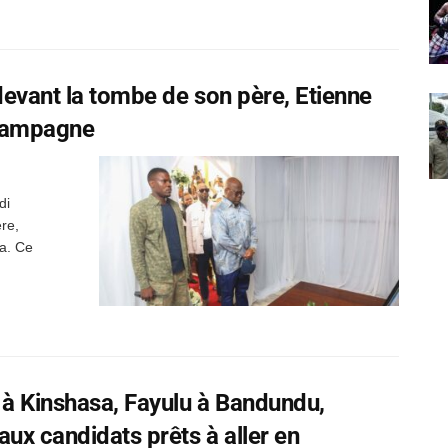
 devant la tombe de son père, Etienne
 campagne
di
re,
a. Ce
i à Kinshasa, Fayulu à Bandundu,
aux candidats prêts à aller en