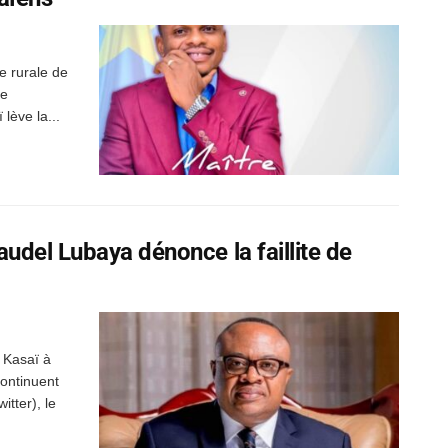
e rurale de
le
lève la...
udel Lubaya dénonce la faillite de
u Kasaï à
ontinuent
tter), le