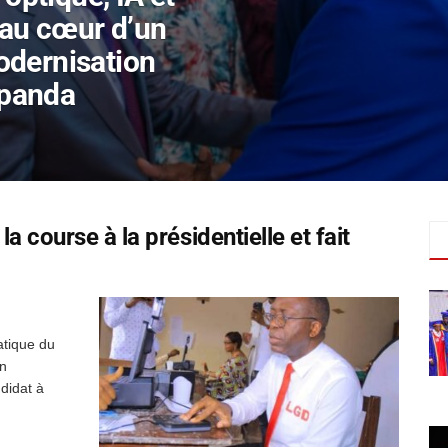
au cœur d’un
odernisation
Mpanda
a course à la présidentielle et fait
atique du
n
didat à