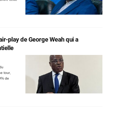
 fair-play de George Weah qui a
tielle
du
e tour,
99% de