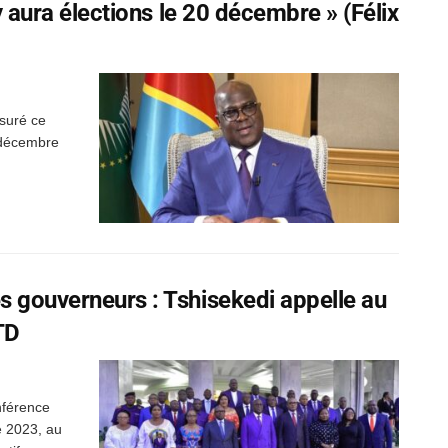
 y aura élections le 20 décembre » (Félix
ssuré ce
0 décembre
s gouverneurs : Tshisekedi appelle au
TD
nférence
e 2023, au