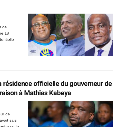
s de
he 19
entielle
a résidence officielle du gouverneur de
 raison à Mathias Kabeya
eur de
vait saisi
ontre cette