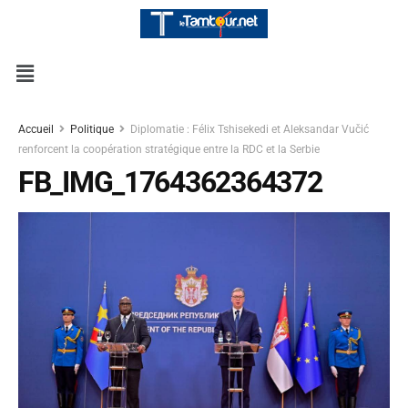
Accueil
Politique
Diplomatie : Félix Tshisekedi et Aleksandar Vučić
renforcent la coopération stratégique entre la RDC et la Serbie
FB_IMG_1764362364372