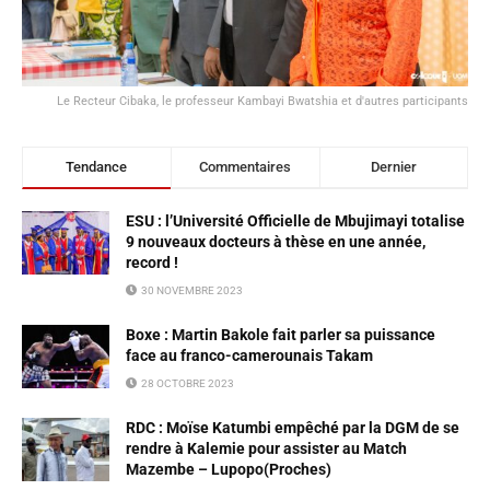
Le Recteur Cibaka, le professeur Kambayi Bwatshia et d'autres participants
Tendance
Commentaires
Dernier
ESU : l’Université Officielle de Mbujimayi totalise
9 nouveaux docteurs à thèse en une année,
record !
30 NOVEMBRE 2023
Boxe : Martin Bakole fait parler sa puissance
face au franco-camerounais Takam
28 OCTOBRE 2023
RDC : Moïse Katumbi empêché par la DGM de se
rendre à Kalemie pour assister au Match
Mazembe – Lupopo(Proches)