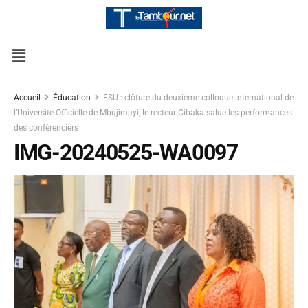
Accueil
Éducation
ESU : clôture du deuxième colloque international de
l’Université Officielle de Mbujimayi, le recteur Cibaka salue les performances
des conférenciers
IMG-20240525-WA0097