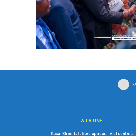
F
A LA UNE
Kasaï-Oriental : fibre optique, IA et centres