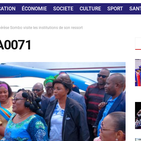
CATION
ÉCONOMIE
SOCIETE
CULTURE
SPORT
SAN
érèse Sombo visite les institutions de son ressort
A0071