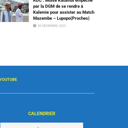
RDC : Moïse Katumbi empêché
par la DGM de se rendre à
Kalemie pour assister au Match
Mazembe – Lupopo(Proches)
30 DÉCEMBRE 2023
YOUTUBE
CALENDRIER