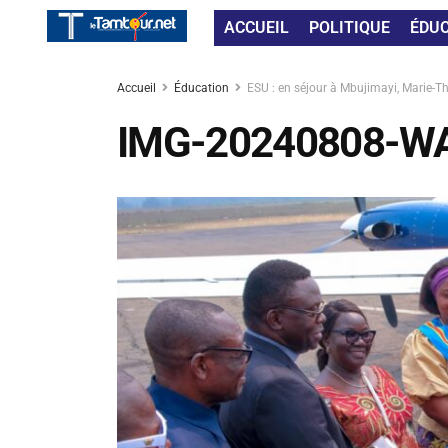
ACCUEIL
POLITIQUE
ÉDU
Accueil
Éducation
ESU : en séjour à Mbujimayi, Marie-Th
IMG-20240808-W