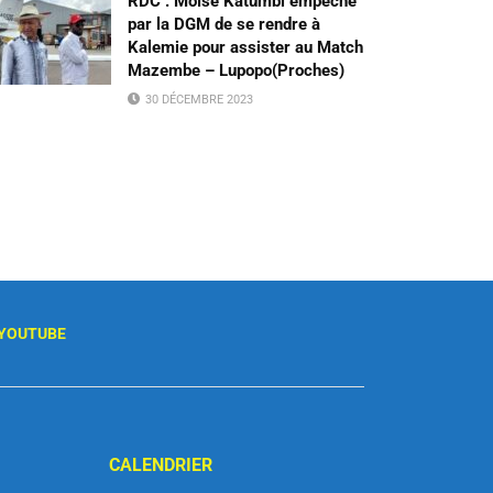
RDC : Moïse Katumbi empêché
par la DGM de se rendre à
Kalemie pour assister au Match
Mazembe – Lupopo(Proches)
30 DÉCEMBRE 2023
YOUTUBE
CALENDRIER