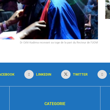
Dr Célé Kadima recevant sa toge de la part du Recteur de l'UOM
ACEBOOK
LINKEDIN
TWITTER
CATEGORIE