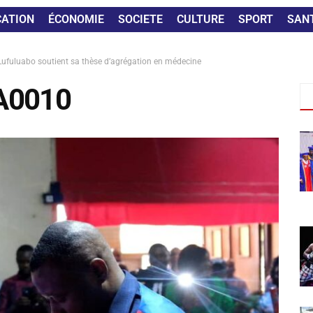
CATION
ÉCONOMIE
SOCIETE
CULTURE
SPORT
SAN
ufuluabo soutient sa thèse d’agrégation en médecine
A0010