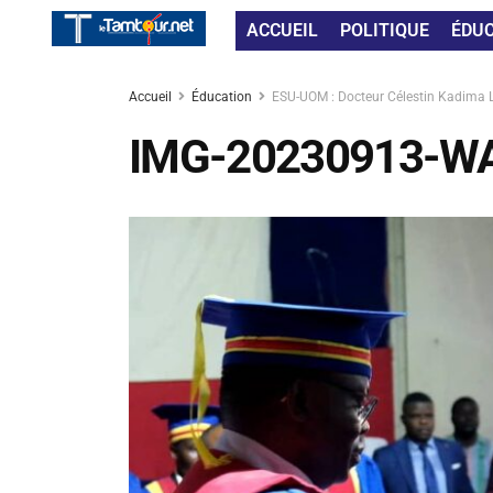
ACCUEIL
POLITIQUE
ÉDU
Accueil
Éducation
ESU-UOM : Docteur Célestin Kadima L
IMG-20230913-W