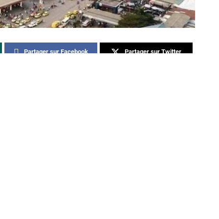
Partager sur Facebook
Partager sur Twitter
Partager sur Linkedin
redi 22 octobre 2025 à Bibwa, dans la commune de
s armés et cagoulés ont fait irruption dans un shop
bles et d’autres articles électroniques.
nt menacé les vendeurs et les clients avant de s’emparer
méricains en espèces, ainsi que de plusieurs
te après avoir tiré plusieurs coups de feu en l’air pour