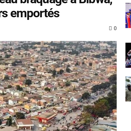
ars emportés
0