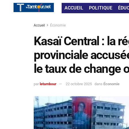
ACCUEIL
POLITIQUE
ÉDU
Accueil
Économie
Kasaï Central : la r
provinciale accusé
le taux de change of
par
letambour
22 octobre 2025
dans
Économie