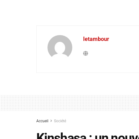
letambour
Accueil
Société
Kinshasa : un nouv