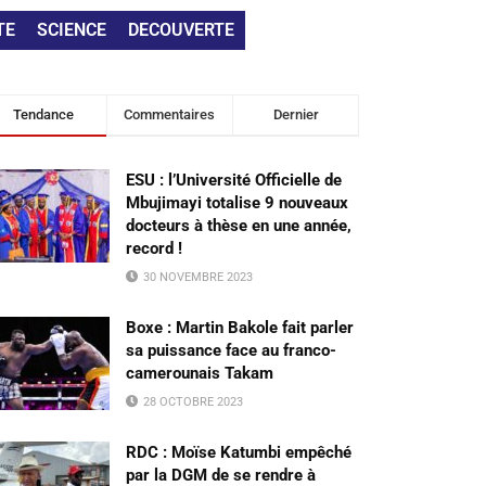
TE
SCIENCE
DECOUVERTE
Tendance
Commentaires
Dernier
ESU : l’Université Officielle de
Mbujimayi totalise 9 nouveaux
docteurs à thèse en une année,
record !
30 NOVEMBRE 2023
Boxe : Martin Bakole fait parler
sa puissance face au franco-
camerounais Takam
28 OCTOBRE 2023
RDC : Moïse Katumbi empêché
par la DGM de se rendre à