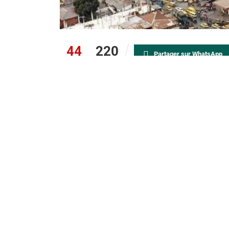
44
220
Partager sur WhatsApp
PARTAGES
VUES
Un nouveau braquage a été signalé ce merc
la N’sele, à Kinshasa. Vers midi, des homme
spécialisé dans la vente de téléphones porta
Selon les témoins sur place, les assaillants o
d’une somme estimée à plus de 8 000 dollars a
téléphones portables. Ils ont ensuite pris la fui
semer la panique.