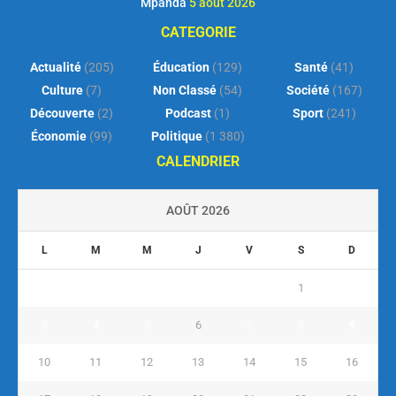
Mpanda
5 août 2026
CATEGORIE
Actualité
(205)
Éducation
(129)
Santé
(41)
Culture
(7)
Non Classé
(54)
Société
(167)
Découverte
(2)
Podcast
(1)
Sport
(241)
Économie
(99)
Politique
(1 380)
CALENDRIER
AOÛT 2026
L
M
M
J
V
S
D
1
2
3
4
5
6
7
8
9
10
11
12
13
14
15
16