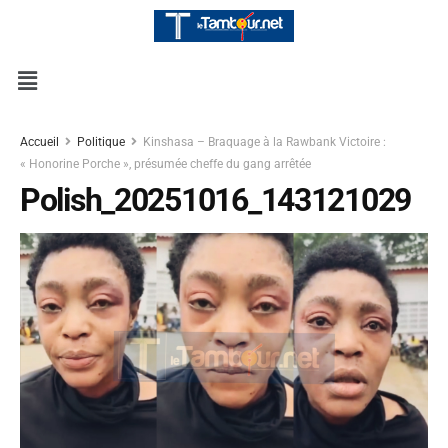
Accueil
Politique
Kinshasa – Braquage à la Rawbank Victoire :
« Honorine Porche », présumée cheffe du gang arrêtée
Polish_20251016_143121029