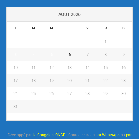
AOÛT 2026
L
M
M
J
V
S
D
1
2
3
4
5
6
7
8
9
10
11
12
13
14
15
16
17
18
19
20
21
22
23
24
25
26
27
28
29
30
31
« Juil
Développé par
Le Congolais ONGD
- Contactez-nous
par WhatsApp
ou
par