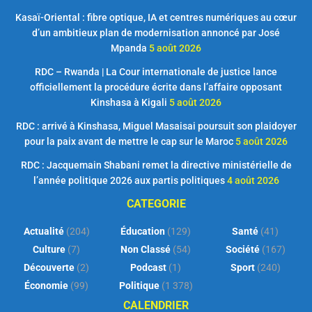
Kasaï-Oriental : fibre optique, IA et centres numériques au cœur
d’un ambitieux plan de modernisation annoncé par José
Mpanda
5 août 2026
RDC – Rwanda | La Cour internationale de justice lance
officiellement la procédure écrite dans l’affaire opposant
Kinshasa à Kigali
5 août 2026
RDC : arrivé à Kinshasa, Miguel Masaisai poursuit son plaidoyer
pour la paix avant de mettre le cap sur le Maroc
5 août 2026
RDC : Jacquemain Shabani remet la directive ministérielle de
l’année politique 2026 aux partis politiques
4 août 2026
CATEGORIE
Actualité
(204)
Éducation
(129)
Santé
(41)
Culture
(7)
Non Classé
(54)
Société
(167)
Découverte
(2)
Podcast
(1)
Sport
(240)
Économie
(99)
Politique
(1 378)
CALENDRIER