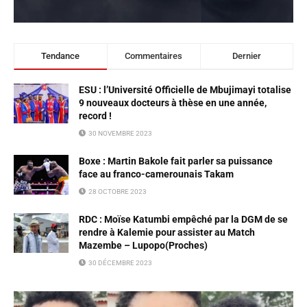
Tendance
Commentaires
Dernier
ESU : l’Université Officielle de Mbujimayi totalise
9 nouveaux docteurs à thèse en une année,
record !
30 NOVEMBRE 2023
Boxe : Martin Bakole fait parler sa puissance
face au franco-camerounais Takam
28 OCTOBRE 2023
RDC : Moïse Katumbi empêché par la DGM de se
rendre à Kalemie pour assister au Match
Mazembe – Lupopo(Proches)
30 DÉCEMBRE 2023