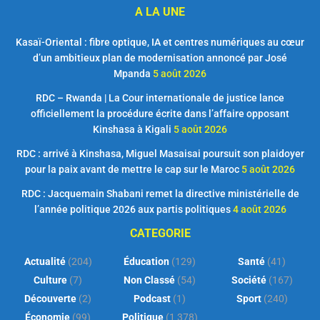
A LA UNE
Kasaï-Oriental : fibre optique, IA et centres numériques au cœur
d’un ambitieux plan de modernisation annoncé par José
Mpanda
5 août 2026
RDC – Rwanda | La Cour internationale de justice lance
officiellement la procédure écrite dans l’affaire opposant
Kinshasa à Kigali
5 août 2026
RDC : arrivé à Kinshasa, Miguel Masaisai poursuit son plaidoyer
pour la paix avant de mettre le cap sur le Maroc
5 août 2026
RDC : Jacquemain Shabani remet la directive ministérielle de
l’année politique 2026 aux partis politiques
4 août 2026
CATEGORIE
Actualité
(204)
Éducation
(129)
Santé
(41)
Culture
(7)
Non Classé
(54)
Société
(167)
Découverte
(2)
Podcast
(1)
Sport
(240)
Économie
(99)
Politique
(1 378)