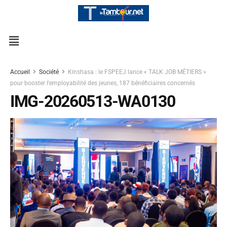
Accueil
Société
Kinshasa : le FSPEEJ lance « TALK JOB MÉTIERS »
pour booster l’employabilité des jeunes, 187 bénéficiaires concernés
IMG-20260513-WA0130