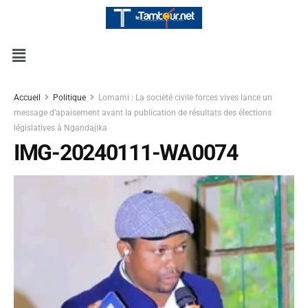
Accueil
Politique
Lomami : La société civile forces vives lance un
message d’apaisement avant la publication de résultats des élections
législatives à Ngandajika
IMG-20240111-WA0074