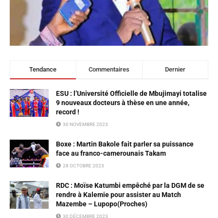
Tendance
Commentaires
Dernier
ESU : l’Université Officielle de Mbujimayi totalise
9 nouveaux docteurs à thèse en une année,
record !
30 NOVEMBRE 2023
Boxe : Martin Bakole fait parler sa puissance
face au franco-camerounais Takam
28 OCTOBRE 2023
RDC : Moïse Katumbi empêché par la DGM de se
rendre à Kalemie pour assister au Match
Mazembe – Lupopo(Proches)
30 DÉCEMBRE 2023