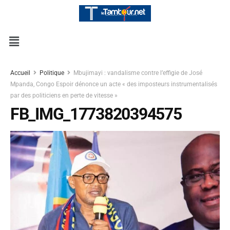
Accueil
Politique
Mbujimayi : vandalisme contre l’effigie de José
Mpanda, Congo Espoir dénonce un acte « des imposteurs instrumentalisés
par des politiciens en perte de vitesse »
FB_IMG_1773820394575