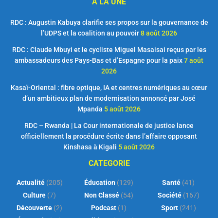
A LA UNE
RDC : Augustin Kabuya clarifie ses propos sur la gouvernance de
l’UDPS et la coalition au pouvoir
8 août 2026
RDC : Claude Mbuyi et le cycliste Miguel Masaisai reçus par les
ambassadeurs des Pays-Bas et d’Espagne pour la paix
7 août
2026
Kasaï-Oriental : fibre optique, IA et centres numériques au cœur
d’un ambitieux plan de modernisation annoncé par José
Mpanda
5 août 2026
RDC – Rwanda | La Cour internationale de justice lance
officiellement la procédure écrite dans l’affaire opposant
Kinshasa à Kigali
5 août 2026
CATEGORIE
Actualité
(205)
Éducation
(129)
Santé
(41)
Culture
(7)
Non Classé
(54)
Société
(167)
Découverte
(2)
Podcast
(1)
Sport
(241)