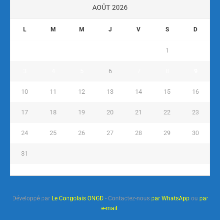
AOÛT 2026
L
M
M
J
V
S
D
1
2
3
4
5
6
7
8
9
10
11
12
13
14
15
16
17
18
19
20
21
22
23
24
25
26
27
28
29
30
31
« Juil
Développé par
Le Congolais ONGD
- Contactez-nous
par WhatsApp
ou
par
e-mail
.