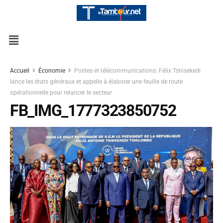
Accueil
Économie
Postes et télécommunications: Félix Tshisekedi
lance les états généraux et appelle à élaborer une feuille de route
opérationnelle pour relancer le secteur
FB_IMG_1777323850752