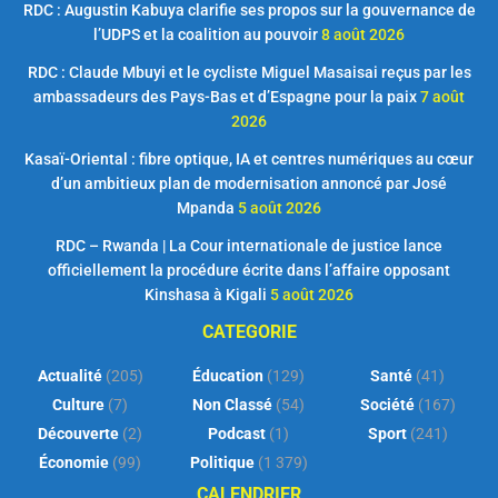
RDC : Augustin Kabuya clarifie ses propos sur la gouvernance de
l’UDPS et la coalition au pouvoir
8 août 2026
RDC : Claude Mbuyi et le cycliste Miguel Masaisai reçus par les
ambassadeurs des Pays-Bas et d’Espagne pour la paix
7 août
2026
Kasaï-Oriental : fibre optique, IA et centres numériques au cœur
d’un ambitieux plan de modernisation annoncé par José
Mpanda
5 août 2026
RDC – Rwanda | La Cour internationale de justice lance
officiellement la procédure écrite dans l’affaire opposant
Kinshasa à Kigali
5 août 2026
CATEGORIE
Actualité
(205)
Éducation
(129)
Santé
(41)
Culture
(7)
Non Classé
(54)
Société
(167)
Découverte
(2)
Podcast
(1)
Sport
(241)
Économie
(99)
Politique
(1 379)
CALENDRIER