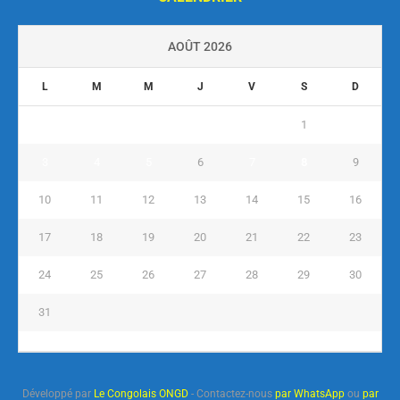
AOÛT 2026
L
M
M
J
V
S
D
1
2
3
4
5
6
7
8
9
10
11
12
13
14
15
16
17
18
19
20
21
22
23
24
25
26
27
28
29
30
31
« Juil
Développé par
Le Congolais ONGD
- Contactez-nous
par WhatsApp
ou
par