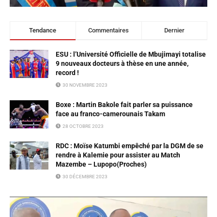
Tendance
Commentaires
Dernier
ESU : l’Université Officielle de Mbujimayi totalise
9 nouveaux docteurs à thèse en une année,
record !
30 NOVEMBRE 2023
Boxe : Martin Bakole fait parler sa puissance
face au franco-camerounais Takam
28 OCTOBRE 2023
RDC : Moïse Katumbi empêché par la DGM de se
rendre à Kalemie pour assister au Match
Mazembe – Lupopo(Proches)
30 DÉCEMBRE 2023