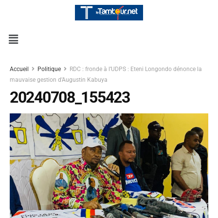
Accueil
Politique
RDC : fronde à l’UDPS : Eteni Longondo dénonce la
mauvaise gestion d’Augustin Kabuya
20240708_155423