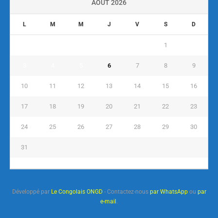
AOÛT 2026
L
M
M
J
V
S
D
1
2
3
4
5
6
7
8
9
10
11
12
13
14
15
16
17
18
19
20
21
22
23
24
25
26
27
28
29
30
31
« Juil
Développé par
Le Congolais ONGD
- Contactez-nous
par WhatsApp
ou
par
e-mail
.