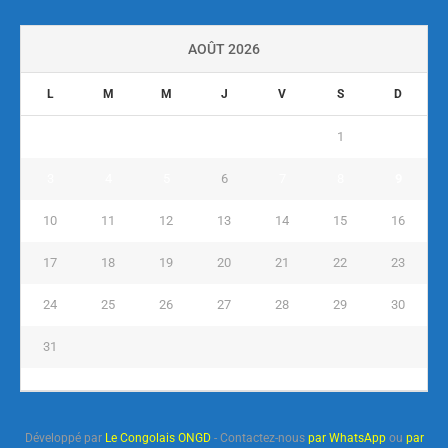
AOÛT 2026
L
M
M
J
V
S
D
1
2
3
4
5
6
7
8
9
10
11
12
13
14
15
16
17
18
19
20
21
22
23
24
25
26
27
28
29
30
31
« Juil
Développé par
Le Congolais ONGD
- Contactez-nous
par WhatsApp
ou
par