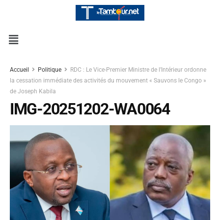
Accueil
Politique
RDC : Le Vice-Premier Ministre de l’Intérieur ordonne
la cessation immédiate des activités du mouvement « Sauvons le Congo »
de Joseph Kabila
IMG-20251202-WA0064