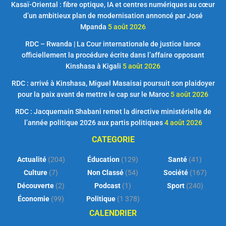
Kasaï-Oriental : fibre optique, IA et centres numériques au cœur
d’un ambitieux plan de modernisation annoncé par José
Mpanda
5 août 2026
RDC – Rwanda | La Cour internationale de justice lance
officiellement la procédure écrite dans l’affaire opposant
Kinshasa à Kigali
5 août 2026
RDC : arrivé à Kinshasa, Miguel Masaisai poursuit son plaidoyer
pour la paix avant de mettre le cap sur le Maroc
5 août 2026
RDC : Jacquemain Shabani remet la directive ministérielle de
l’année politique 2026 aux partis politiques
4 août 2026
CATEGORIE
Actualité
(204)
Éducation
(129)
Santé
(41)
Culture
(7)
Non Classé
(54)
Société
(167)
Découverte
(2)
Podcast
(1)
Sport
(240)
Économie
(99)
Politique
(1 378)
CALENDRIER