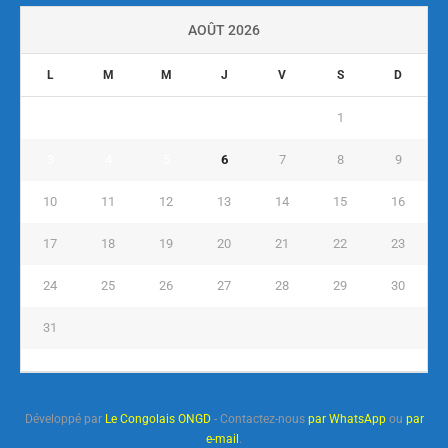
AOÛT 2026
L
M
M
J
V
S
D
1
2
3
4
5
6
7
8
9
10
11
12
13
14
15
16
17
18
19
20
21
22
23
24
25
26
27
28
29
30
31
« Juil
Développé par
Le Congolais ONGD
- Contactez-nous
par WhatsApp
ou
par
e-mail
.