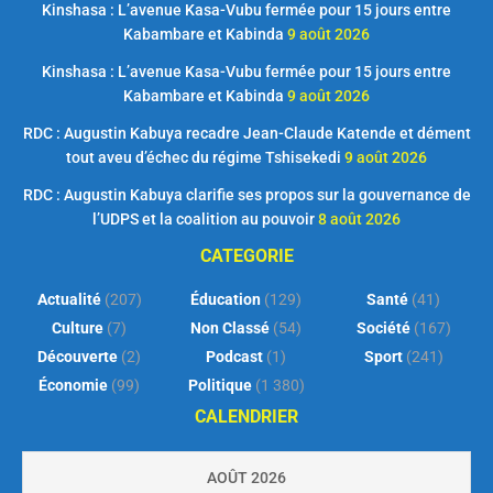
Kinshasa : L’avenue Kasa-Vubu fermée pour 15 jours entre
Kabambare et Kabinda
9 août 2026
Kinshasa : L’avenue Kasa-Vubu fermée pour 15 jours entre
Kabambare et Kabinda
9 août 2026
RDC : Augustin Kabuya recadre Jean-Claude Katende et dément
tout aveu d’échec du régime Tshisekedi
9 août 2026
RDC : Augustin Kabuya clarifie ses propos sur la gouvernance de
l’UDPS et la coalition au pouvoir
8 août 2026
CATEGORIE
Actualité
(207)
Éducation
(129)
Santé
(41)
Culture
(7)
Non Classé
(54)
Société
(167)
Découverte
(2)
Podcast
(1)
Sport
(241)
Économie
(99)
Politique
(1 380)
CALENDRIER
AOÛT 2026