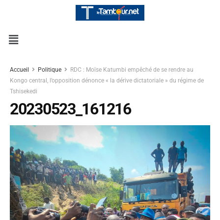
Accueil
Politique
RDC : Moïse Katumbi empêché de se rendre au
Kongo central, l’opposition dénonce « la dérive dictatoriale » du régime de
Tshisekedi
20230523_161216