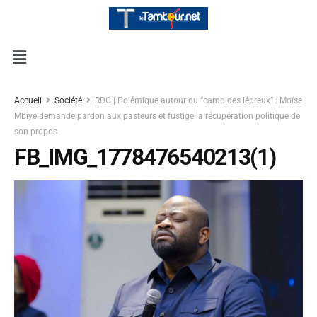
Accueil
Société
RDC | Polémique autour du “camp des lépreux” : Moïse
Mbiye demande pardon aux pasteurs et fustige la récupération politique de
son propos
FB_IMG_1778476540213(1)