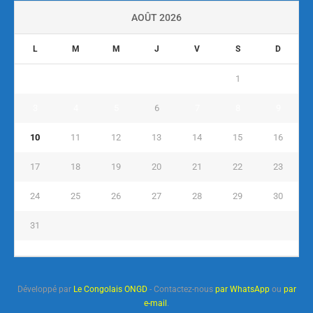
AOÛT 2026
L
M
M
J
V
S
D
1
2
3
4
5
6
7
8
9
10
11
12
13
14
15
16
17
18
19
20
21
22
23
24
25
26
27
28
29
30
31
« Juil
Développé par
Le Congolais ONGD
- Contactez-nous
par WhatsApp
ou
par
e-mail
.