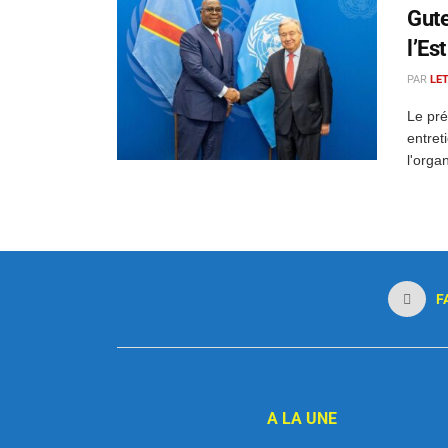
Gute
l’Est
PAR
LE
Le pré
entret
l'orga
F
A LA UNE