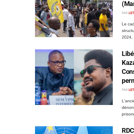
(Man
PAR
LE
Le cad
struct
2024, u
Libé
Kaza
Cons
perm
PAR
LE
L'anci
dénonc
prison
RDC 