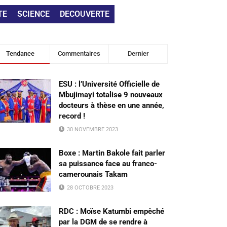
TE
SCIENCE
DECOUVERTE
Tendance
Commentaires
Dernier
ESU : l’Université Officielle de
Mbujimayi totalise 9 nouveaux
docteurs à thèse en une année,
record !
30 NOVEMBRE 2023
Boxe : Martin Bakole fait parler
sa puissance face au franco-
camerounais Takam
28 OCTOBRE 2023
RDC : Moïse Katumbi empêché
par la DGM de se rendre à