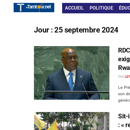
ACCUEIL
POLITIQUE
ÉDU
Jour :
25 septembre 2024
RDC 
exig
Rwa
PAR
LE
Le Pré
son di
généra
Sit-
: « 