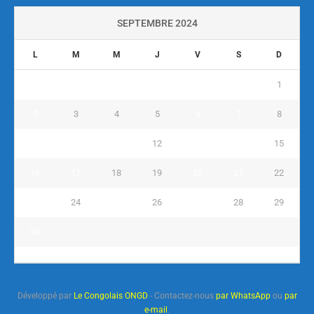
SEPTEMBRE 2024
L
M
M
J
V
S
D
1
2
3
4
5
6
7
8
9
10
11
12
13
14
15
16
17
18
19
20
21
22
23
24
25
26
27
28
29
30
« Août
Oct »
Développé par
Le Congolais ONGD
- Contactez-nous
par WhatsApp
ou
par
e-mail
.