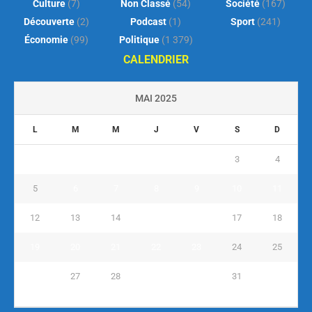
Culture
(7)
Non Classé
(54)
Société
(167)
Découverte
(2)
Podcast
(1)
Sport
(241)
Économie
(99)
Politique
(1 379)
CALENDRIER
MAI 2025
L
M
M
J
V
S
D
1
2
3
4
5
6
7
8
9
10
11
12
13
14
15
16
17
18
19
20
21
22
23
24
25
26
27
28
29
30
31
« Avr
Juin »