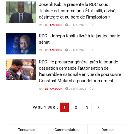
Joseph Kabila présente la RDC sous
Tshisekedi comme un « État failli, divisé,
désintégré et au bord de l’implosion »
PAR
LETAMBOUR
23 MAI 2025
0
RDC : Joseph Kabila livré à la justice par le
sénat
PAR
LETAMBOUR
22 MAI 2025
0
RDC : le procureur général près la cour de
cassation demande l’autorisation de
l’assemblée nationale en vue de poursuivre
Constant Mutamba pour détournement
PAR
LETAMBOUR
21 MAI 2025
0
1
2
3
PAGE 1 SUR 3
Tendance
Commentaires
Dernier