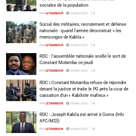
sociales de la population
PAR
LETAMBOUR
29 MAI 2025
0
Social des militaires, recrutement et défense
nationale : quand l’armée déconstruit « les
mensonges de Kabila »
PAR
LETAMBOUR
29 MAI 2025
0
RDC : l’assemblée nationale scelle le sort de
Constant Mutamba ce jeudi
PAR
LETAMBOUR
29 MAI 2025
0
RDC | Constant Mutamba refuse de répondre
devant la justice et traite le PG près la cour de
cassation d’un « Kabiliste mafieux »
PAR
LETAMBOUR
26 MAI 2025
0
RDC : Joseph Kabila est arrivé à Goma (Info
AFC/M23)
PAR
LETAMBOUR
26 MAI 2025
0