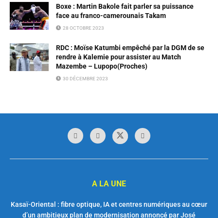
Boxe : Martin Bakole fait parler sa puissance
face au franco-camerounais Takam
28 OCTOBRE 2023
RDC : Moïse Katumbi empêché par la DGM de se
rendre à Kalemie pour assister au Match
Mazembe – Lupopo(Proches)
30 DÉCEMBRE 2023
A LA UNE
Kasaï-Oriental : fibre optique, IA et centres numériques au cœur
d’un ambitieux plan de modernisation annoncé par José