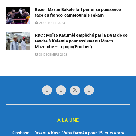
Boxe : Martin Bakole fait parler sa puissance
face au franco-camerounais Takam
28 OCTOBRE 2023
RDC : Moïse Katumbi empêché par la DGM de se
rendre à Kalemie pour assister au Match
Mazembe – Lupopo(Proches)
30 DÉCEMBRE 2023
A LA UNE
Kinshasa : L’avenue Kasa-Vubu fermée pour 15 jours entre