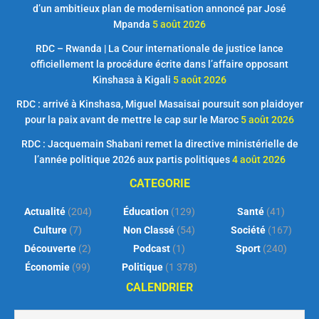
d’un ambitieux plan de modernisation annoncé par José
Mpanda
5 août 2026
RDC – Rwanda | La Cour internationale de justice lance
officiellement la procédure écrite dans l’affaire opposant
Kinshasa à Kigali
5 août 2026
RDC : arrivé à Kinshasa, Miguel Masaisai poursuit son plaidoyer
pour la paix avant de mettre le cap sur le Maroc
5 août 2026
RDC : Jacquemain Shabani remet la directive ministérielle de
l’année politique 2026 aux partis politiques
4 août 2026
CATEGORIE
Actualité
(204)
Éducation
(129)
Santé
(41)
Culture
(7)
Non Classé
(54)
Société
(167)
Découverte
(2)
Podcast
(1)
Sport
(240)
Économie
(99)
Politique
(1 378)
CALENDRIER