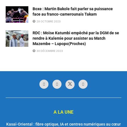
Boxe : Martin Bakole fait parler sa puissance
face au franco-camerounais Takam
28 OCTOBRE 2023
RDC : Moïse Katumbi empêché par la DGM de se
rendre à Kalemie pour assister au Match
Mazembe – Lupopo(Proches)
30 DÉCEMBRE 2023
A LA UNE
Kasaï-Oriental : fibre optique, IA et centres numériques au cœur