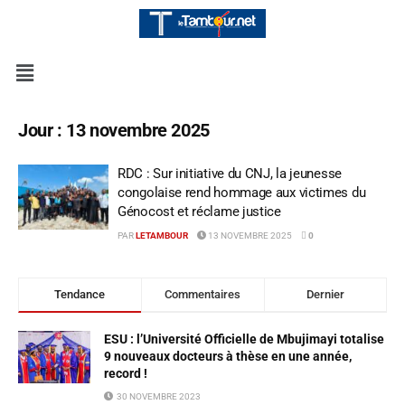
Jour :
13 novembre 2025
RDC : Sur initiative du CNJ, la jeunesse
congolaise rend hommage aux victimes du
Génocost et réclame justice
PAR
LETAMBOUR
13 NOVEMBRE 2025
0
Tendance
Commentaires
Dernier
ESU : l’Université Officielle de Mbujimayi totalise
9 nouveaux docteurs à thèse en une année,
record !
30 NOVEMBRE 2023