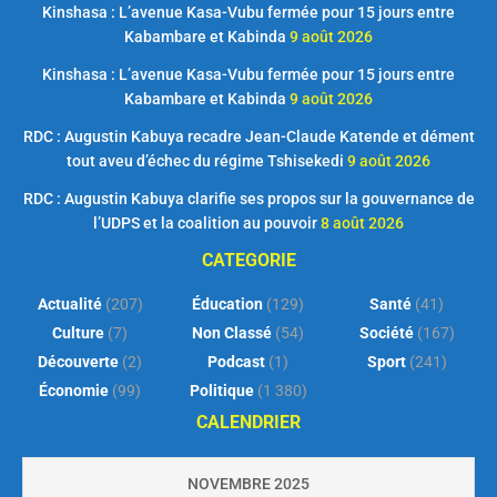
Kinshasa : L’avenue Kasa-Vubu fermée pour 15 jours entre
Kabambare et Kabinda
9 août 2026
Kinshasa : L’avenue Kasa-Vubu fermée pour 15 jours entre
Kabambare et Kabinda
9 août 2026
RDC : Augustin Kabuya recadre Jean-Claude Katende et dément
tout aveu d’échec du régime Tshisekedi
9 août 2026
RDC : Augustin Kabuya clarifie ses propos sur la gouvernance de
l’UDPS et la coalition au pouvoir
8 août 2026
CATEGORIE
Actualité
(207)
Éducation
(129)
Santé
(41)
Culture
(7)
Non Classé
(54)
Société
(167)
Découverte
(2)
Podcast
(1)
Sport
(241)
Économie
(99)
Politique
(1 380)
CALENDRIER
NOVEMBRE 2025