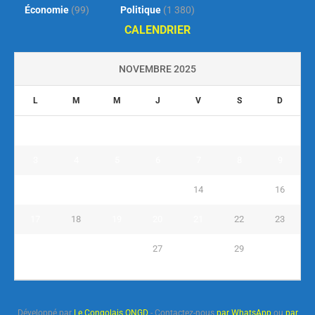
Économie
(99)
Politique
(1 380)
CALENDRIER
NOVEMBRE 2025
L
M
M
J
V
S
D
1
2
3
4
5
6
7
8
9
10
11
12
13
14
15
16
17
18
19
20
21
22
23
24
25
26
27
28
29
30
« Oct
Déc »
Développé par
Le Congolais ONGD
- Contactez-nous
par WhatsApp
ou
par