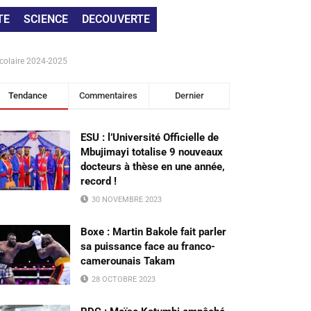
TE
SCIENCE
DECOUVERTE
 scolaire 2024-2025
Tendance
Commentaires
Dernier
ESU : l’Université Officielle de
Mbujimayi totalise 9 nouveaux
docteurs à thèse en une année,
record !
30 NOVEMBRE 2023
Boxe : Martin Bakole fait parler
sa puissance face au franco-
camerounais Takam
28 OCTOBRE 2023