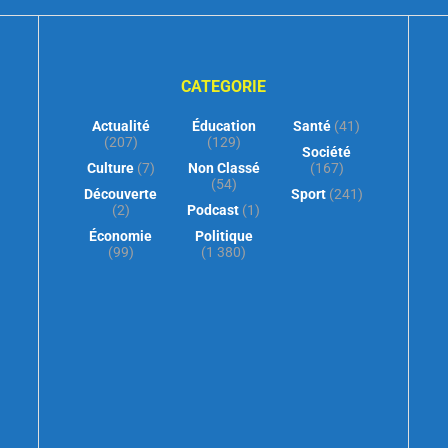
CATEGORIE
Actualité
Éducation
Santé
(41)
(207)
(129)
Société
Culture
(7)
Non Classé
(167)
(54)
Découverte
Sport
(241)
(2)
Podcast
(1)
Économie
Politique
(99)
(1 380)