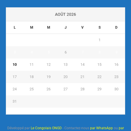
AOÛT 2026
L
M
M
J
V
S
D
1
2
3
4
5
6
7
8
9
10
11
12
13
14
15
16
17
18
19
20
21
22
23
24
25
26
27
28
29
30
31
« Juil
Développé par
Le Congolais ONGD
- Contactez-nous
par WhatsApp
ou
par